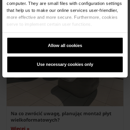
computer. They are small files with configuration settings
that help us to make our online services user-friendlier,
Jak przebiega montaż ogrodzenia panelowego
more effective and more secure. Furthermore, cookies
połączonego z betonowym systemem
serve to implement certain user functions.
ogrodzeniowym?
Więcej »
Allow all cookies
Use necessary cookies only
Na co zwrócić uwagę, planując montaż płyt
wielkoformatowych?
Więcej »