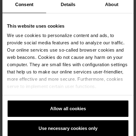
Consent
Details
About
Adresy zakładów produkcyjnych Semmelrock w
Polsce
This website uses cookies
Sprawdź»
We use cookies to personalize content and ads, to
provide social media features and to analyze our traffic.
Our online services use so-called browser cookies and
web beacons. Cookies do not cause any harm on your
computer. They are small files with configuration settings
that help us to make our online services user-friendlier,
more effective and more secure. Furthermore, cookies
serve to implement certain user functions.
Allow all cookies
Dział zakupów
Informacje i dokumenty dla dostawców
Use necessary cookies only
Sprawdź»