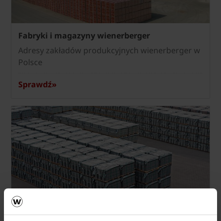
Fabryki i magazyny wienerberger
Adresy zakładów produkcyjnych wienerberger w
Polsce
Sprawdź»
Fabryki i magazyny Semmelrock