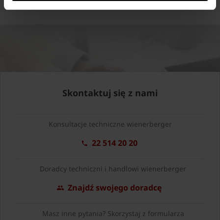
Skontaktuj się z nami
Konsultacje techniczne wienerberger
22 514 20 20
Doradcy techniczni i handlowi wienerberger
Znajdź swojego doradcę
Masz inne pytania? Skorzystaj z formularza