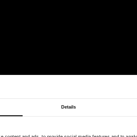
Details
 content and ads, to provide social media features and to analyz