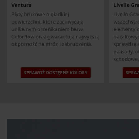
Ventura
Livello Gr
Płyty brukowe o gładkiej
Livello Gr
powierzchni, które zachwycają
wszechstr
unikalnym przenikaniem barw
elementy 
Colorflow oraz gwarantują najwyższą
bazaltowyc
odporność na mróz i zabrudzenia.
sprawdzą s
palisady, 
schodowe.
SPRAWDŹ DOSTĘPNE KOLORY
SPRA