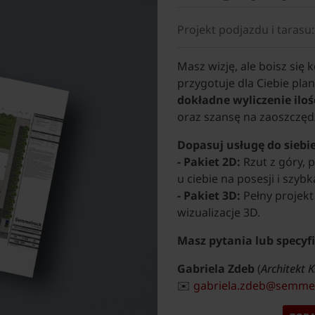
Projekt podjazdu i taras
Masz wizję, ale boisz się
przygotuje dla Ciebie pla
dokładne wyliczenie ilo
oraz szansę na zaoszczędz
Dopasuj usługę do siebie
- Pakiet 2D:
Rzut z góry, 
u ciebie na posesji i szybk
- Pakiet 3D:
Pełny projekt
wizualizacje 3D.
Masz pytania lub specyf
Gabriela Zdeb
(
Architekt 
✉️
gabriela.zdeb@semme