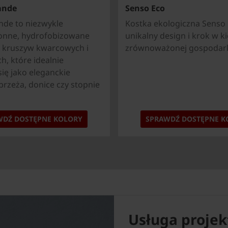
ande
Senso Eco
ande to niezwykle
Kostka ekologiczna Senso 
onne, hydrofobizowane
unikalny design i krok w k
z kruszyw kwarcowych i
zrównoważonej gospodark
h, które idealnie
ię jako eleganckie
obrzeża, donice czy stopnie
WDŹ DOSTĘPNE KOLORY
SPRAWDŹ DOSTĘPNE K
Usługa proje