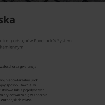
ska
kontrolą odstępów PaveLock® System
m kamiennym.
rwałości oraz gwarancja
wój niepowtarzalny urok
jny sposób. Dawniej w
 stylowe łuki z pojedynczych
 wzory odtwarza się w znacznie
 europejskich miast.