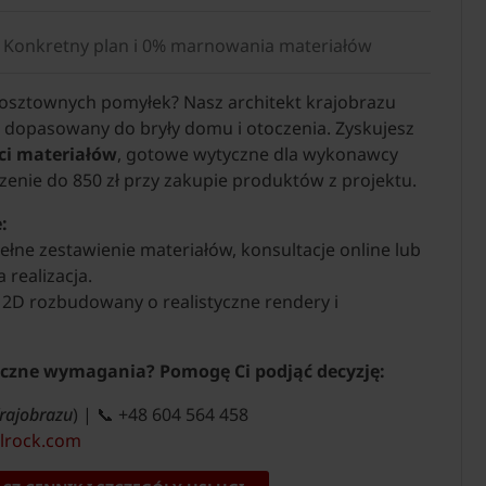
u: Konkretny plan i 0% marnowania materiałów
 kosztownych pomyłek? Nasz architekt krajobrazu
n dopasowany do bryły domu i otoczenia. Zyskujesz
ści materiałów
, gotowe wytyczne dla wykonawcy
enie do 850 zł przy zakupie produktów z projektu.
:
pełne zestawienie materiałów, konsultacje online lub
a realizacja.
 2D rozbudowany o realistyczne rendery i
iczne wymagania? Pomogę Ci podjąć decyzję:
Krajobrazu
) | 📞 +48 604 564 458
lrock.com