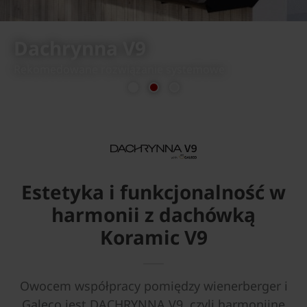
Dachrynna V9
Rekomedowane rozwiązanie systemowe
previous
next
Estetyka i funkcjonalność w
harmonii z dachówką
Koramic V9
Owocem współpracy pomiędzy wienerberger i
Galeco jest DACHRYNNA V9, czyli harmonijne