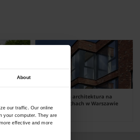
About
u pod
Nowoczesna architektura na
Starych Włochach w Warszawie
e our traffic. Our online
Więcej »
n your computer. They are
, more effective and more