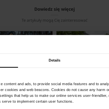
Dowiedz się więcej
Te artykuły mogą Cię zainteresować
Details
czarny dom na Litwie
Osiedle domów e4 w Cisi
Warszawą
 content and ads, to provide social media features and to analyz
Więcej »
ser cookies and web beacons. Cookies do not cause any harm o
 settings that help us to make our online services user-friendlier
 serve to implement certain user functions.