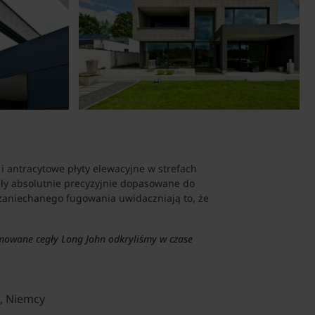
i antracytowe płyty elewacyjne w strefach
tały absolutnie precyzyjnie dopasowane do
e zaniechanego fugowania uwidaczniają to, że
ormowane cegły Long John odkryliśmy w czase
n, Niemcy