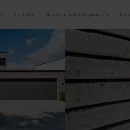
a
Produkty
Narzędzia i pliki do pobrania
O n