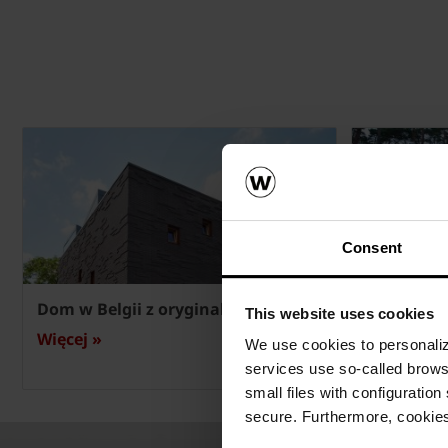
Consent
Dom w Belgii z oryginalną fasadą
Podwójny 
This website uses cookies
Więcej »
Więcej »
We use cookies to personalize
services use so-called brow
small files with configuration
secure. Furthermore, cookies