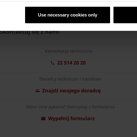
Use necessary cookies only
Skontaktuj się z nami
Konsultacje techniczne
22 514 20 20
Doradcy techniczni i handlowi
Znajdź swojego doradcę
Masz inne pytania? Skorzystaj z formularza
Wypełnij formularz