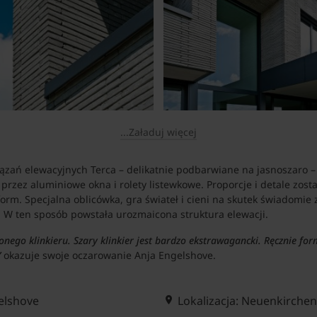
...Załaduj więcej
iązań elewacyjnych Terca – delikatnie podbarwiane na jasnoszaro – 
przez aluminiowe okna i rolety listewkowe. Proporcje i detale zos
form. Specjalna oblicówka, gra świateł i cieni na skutek świadomi
 W ten sposób powstała urozmaicona struktura elewacji.
onego klinkieru. Szary klinkier jest bardzo ekstrawagancki. Ręcznie f
”
okazuje swoje oczarowanie Anja Engelshove.
elshove
Lokalizacja: Neuenkirche