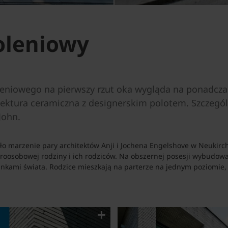
oleniowy
niowego na pierwszy rzut oka wygląda na ponadczaso
tektura ceramiczna z designerskim polotem. Szczegól
John.
 marzenie pary architektów Anji i Jochena Engelshove w Neukirche
eroosobowej rodziny i ich rodziców. Na obszernej posesji wybudow
nkami świata. Rodzice mieszkają na parterze na jednym poziomie, 