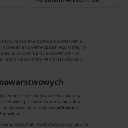
 tradycyjną zaprawę powoduje powstawanie
jej nakładania używamy specjalnego wałka. Po
a się na skrócenie prac budowalnych – w
. przy grubości muru 44 cm jest jedynie 3,1
ednowarstwowych
był jednocześnie warstwą termoizolacyjną.
czędnych i praktycznie do zera ogranicza
rzed otynkowaniem osiąga
współczynnik
 Budowlane.
n wymurować metr kwadratowy ściany już z 16