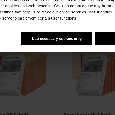
est obliczana i dostarczana wraz z pustakami na budowę gratis (w 
ser cookies and web beacons. Cookies do not cause any harm o
k – wystarczy rozprowadzić ją z wodą w odpowiedniej proporcji i
 settings that help us to make our online services user-friendlier
aki do poziomowania pierwszej warstwy pustaków, niwelator lasero
 serve to implement certain user functions.
, ale również dostępne do wypożyczenia.
Use necessary cookies only
m 38 T Profi
Porotherm 30 T Profi