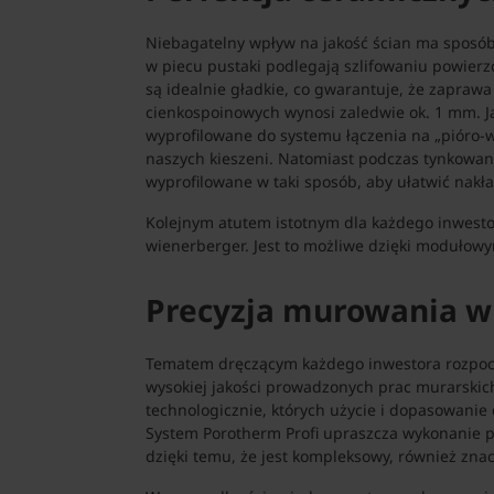
Niebagatelny wpływ na jakość ścian ma sposób
w piecu pustaki podlegają szlifowaniu powierz
są idealnie gładkie, co gwarantuje, że zaprawa
cienkospoinowych wynosi zaledwie ok. 1 mm. J
wyprofilowane do systemu łączenia na „pióro-wp
naszych kieszeni. Natomiast podczas tynkowan
wyprofilowane w taki sposób, aby ułatwić nakła
Kolejnym atutem istotnym dla każdego inwesto
wienerberger. Jest to możliwe dzięki modułow
Precyzja murowania w 
Tematem dręczącym każdego inwestora rozpoc
wysokiej jakości prowadzonych prac murarski
technologicznie, których użycie i dopasowanie
System Porotherm Profi upraszcza wykonanie 
dzięki temu, że jest kompleksowy, również znac