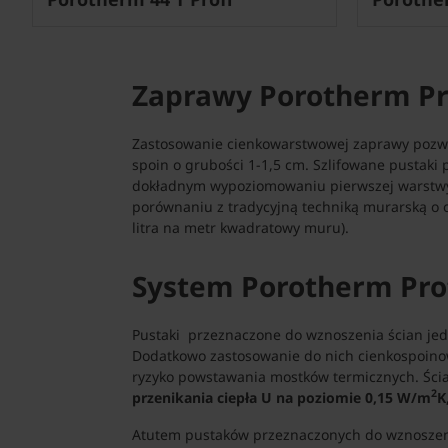
Zaprawy Porotherm Pro
Zastosowanie cienkowarstwowej zaprawy pozwa
spoin o grubości 1-1,5 cm. Szlifowane pustaki
dokładnym wypoziomowaniu pierwszej warstwy p
porównaniu z tradycyjną techniką murarską o o
litra na metr kwadratowy muru).
System Porotherm Prof
Pustaki przeznaczone do wznoszenia ścian jed
Dodatkowo zastosowanie do nich cienkospoinow
ryzyko powstawania mostków termicznych. Śc
2
przenikania ciepła U na poziomie 0,15 W/m
K
Atutem pustaków przeznaczonych do wznoszeni