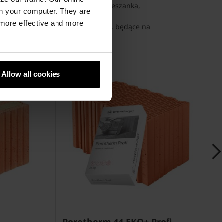
cenie pustaków). Jest to gotowa mieszanka,
n your computer. They are
 wymieszać.
, more effective and more
wy i wałki do nakładania zaprawy, będące na
Allow all cookies
Porotherm 44 EKO+ Profi