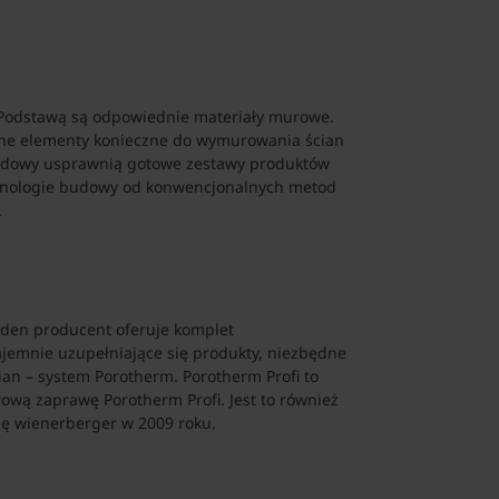
 Podstawą są odpowiednie materiały murowe.
inne elementy konieczne do wymurowania ścian
 budowy usprawnią gotowe zestawy produktów
chnologie budowy od konwencjonalnych metod
.
eden producent oferuje komplet
emnie uzupełniające się produkty, niezbędne
n – system Porotherm. Porotherm Profi to
wą zaprawę Porotherm Profi. Jest to również
ę wienerberger w 2009 roku.