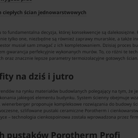
m ciepłych ścian jednowarstwowych
to fundamentalna decyzja, której konsekwencje są dalekosiężne.
 nie tylko one, niezbędne są również zaprawy murarskie, a także 
nwestor musiał sam zmagać z ich kompletowaniem. Dzisiaj proces
em gwarancja perfekcyjnie wykonanych murów. To, co różni te te
h oraz znacznie lepsze parametry termoizolacyjne gotowych ścian
ty na dziś i jutro
rendów na rynku materiałów budowlanych polegający na tym, że j
onania jakiegoś elementu budynku. System ścienny obejmuje wzaj
wienerberger proponuje kompleksowe rozwiązania do budowy ścia
oczesne, szlifowane pustaki ceramiczne Porotherm i cienkowarstwo
yce – technologia cienkospoinowa została wprowadzona przez firm
h pustaków Porotherm Profi