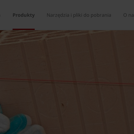
a
Produkty
Narzędzia i pliki do pobrania
O na