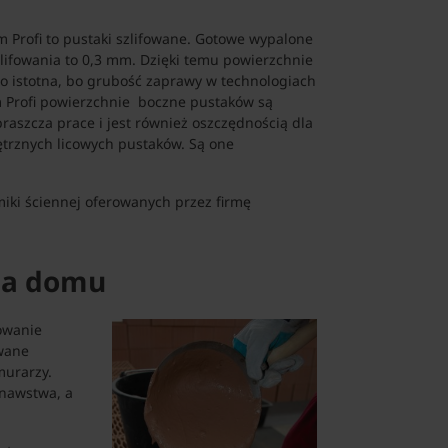
Profi to pustaki szlifowane. Gotowe wypalone
zlifowania to 0,3 mm. Dzięki temu powierzchnie
dzo istotna, bo grubość zaprawy w technologiach
m Profi powierzchnie boczne pustaków są
raszcza prace i jest również oszczędnością dla
trznych licowych pustaków. Są one
iki ściennej oferowanych przez firmę
dla domu
owanie
wane
murarzy.
onawstwa, a