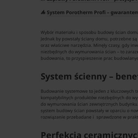
System Porotherm Profi – gwarante
Wybór materiału i sposobu budowy ścian domu 
Jednak by powstały ściany domu, potrzebne są
oraz właściwe narzędzia. Minęły czasy, gdy i
niezbędnych do wymurowania ścian – to zaraz
budowania, to przyspieszenie prac budowlanyc
System ścienny – benefi
Budowanie systemowe to jeden z kluczowych t
kompatybilnych produktów niezbędnych do wyk
do wymurowania ścian zewnętrznych budynku. 
system budowy ścian powstały w oparciu o now
rozwiązanie przebadane i sprawdzone w prakt
Perfekcja ceramicznyc