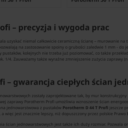
fi – precyzja i wygoda prac
la uzyskać niemal całkowicie ceramiczną ścianę – murowanie na
 pozwalają na zastosowanie spoiny o grubości zaledwie 1 mm - do 
ustaków, kolejnych nie trzeba już poziomować, co także przekład
k. 1/4. Zauważamy także wyraźne zmniejszenie zużycia zaprawy (np
i – gwarancja ciepłych ścian j
nowarstwowych zostały zaprojektowane tak, by mur konstrukcyjny 
ej zaprawy Porotherm Profi umożliwia wznoszenie ścian energoosz
iana jednowarstwowa z pustaków
Porotherm D 44 T Profi
jeszcze p
,
a więc jest znacznie lepszy, niż dopuszczony przez polskie Prawo
a ścian jednowarstwowych jest także ich duży rozmiar. Pozwala o