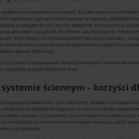
 wykończenia materiałów murowych. Pustaki ceramiczne Porotherm 
chni wspornych, czyli tych które łączone są zaprawą. Dokładność s
 będzie przylegała do nich bardzo dokładnie. Precyzja jest tu bar
ak we wszystkich pustakach Porotherm, tak i w systemie Porother
ust”, które tworzy szczelne połączenie bez użycia zaprawy – co up
ia ścian docenimy również sposób wykończenia powierzchni zewnę
danie zaprawy tynkarskiej.
ra jest idealne dopasowanie do siebie wszystkich elementów ceram
ym wymiarom pustaki Porotherm Profi.
systemie ściennym – korzyści 
zynającego budowę domu jest znalezienie sposobu na zagwarant
ch. Większość produktów dostępnych na rynku to wyroby zaawanso
 do siebie wymaga ich znajomości oraz umiejętności praktycznych 
prac murarskich, co równocześnie ma wpływ na wyższą jakość wyk
znie je przyspiesza.