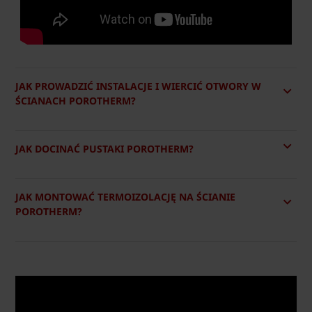
JAK PROWADZIĆ INSTALACJE I WIERCIĆ OTWORY W
ŚCIANACH POROTHERM?
JAK DOCINAĆ PUSTAKI POROTHERM?
JAK MONTOWAĆ TERMOIZOLACJĘ NA ŚCIANIE
POROTHERM?