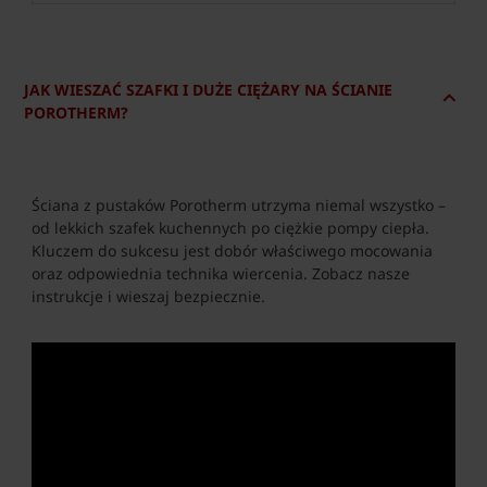
JAK WIESZAĆ SZAFKI I DUŻE CIĘŻARY NA ŚCIANIE
POROTHERM?
Ściana z pustaków Porotherm utrzyma niemal wszystko –
od lekkich szafek kuchennych po ciężkie pompy ciepła.
Kluczem do sukcesu jest dobór właściwego mocowania
oraz odpowiednia technika wiercenia. Zobacz nasze
instrukcje i wieszaj bezpiecznie.