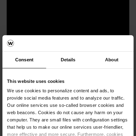
Consent
Details
About
Mieszanie i nakładanie zaprawy Porotherm
Profi
This website uses cookies
We use cookies to personalize content and ads, to
Zaprawa rekomendowana do murowania ścian w systemie
provide social media features and to analyze our traffic.
Porotherm Profi.
Our online services use so-called browser cookies and
Zalety:
web beacons. Cookies do not cause any harm on your
computer. They are small files with configuration settings
cienka spoina - grubość ok. 1 mm
odpowiednie uziarnienie zprawy pozwala na
that help us to make our online services user-friendlier,
murowanie cienkich spoin
more effective and more secure. Furthermore, cookies