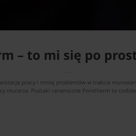
m – to mi się po pros
anizację ​pracy i mniej problemów w trakcie murowan
cy murarza. Pustaki ceramiczne Porotherm to codzie