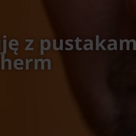
ję z pustakam
therm