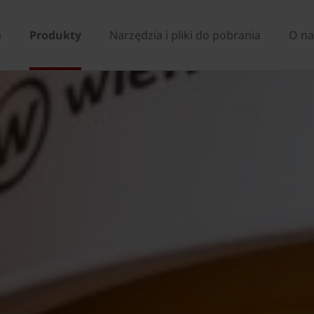
a
Produkty
Narzędzia i pliki do pobrania
O na