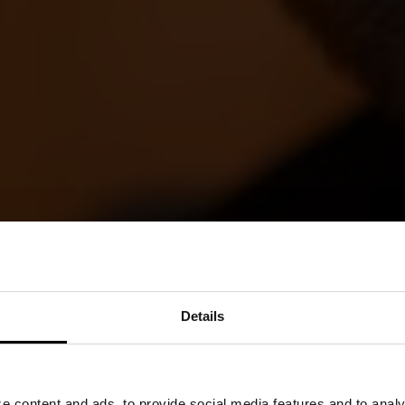
Details
 content and ads, to provide social media features and to analyz