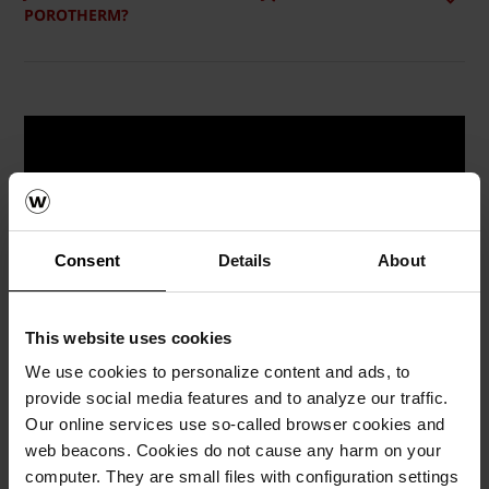
POROTHERM?
Consent
Details
About
This website uses cookies
We use cookies to personalize content and ads, to
provide social media features and to analyze our traffic.
Our online services use so-called browser cookies and
Połączenie ścian działowych z nośnymi
web beacons. Cookies do not cause any harm on your
computer. They are small files with configuration settings
Zobacz jak w łatwy i szybki sposób połączyć ścianę działową