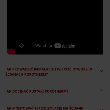
JAK PROWADZIĆ INSTALACJE I WIERCIĆ OTWORY W
ŚCIANACH POROTHERM?
JAK DOCINAĆ PUSTAKI POROTHERM?
JAK MONTOWAĆ TERMOIZOLACJĘ NA ŚCIANIE