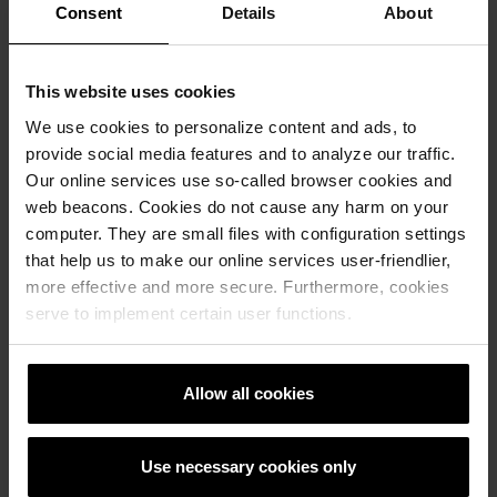
Consent
Details
About
This website uses cookies
We use cookies to personalize content and ads, to
provide social media features and to analyze our traffic.
Our online services use so-called browser cookies and
JAK PROWADZIĆ INSTALACJE I WIERCIĆ OTWORY W
web beacons. Cookies do not cause any harm on your
ŚCIANACH POROTHERM?
computer. They are small files with configuration settings
that help us to make our online services user-friendlier,
more effective and more secure. Furthermore, cookies
JAK DOCINAĆ PUSTAKI POROTHERM?
serve to implement certain user functions.
JAK MONTOWAĆ TERMOIZOLACJĘ NA ŚCIANIE
POROTHERM?
Allow all cookies
Use necessary cookies only