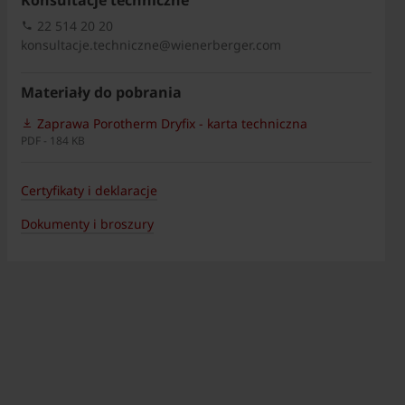
Konsultacje techniczne
22 514 20 20
konsultacje.techniczne@wienerberger.com
Materiały do pobrania
Zaprawa Porotherm Dryfix - karta techniczna
PDF - 184 KB
Certyfikaty i deklaracje
Dokumenty i broszury