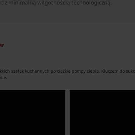
raz minimalną wilgotnością technologiczną.
M?
ekkich szafek kuchennych po ciężkie pompy ciepła. Kluczem do su
nie.