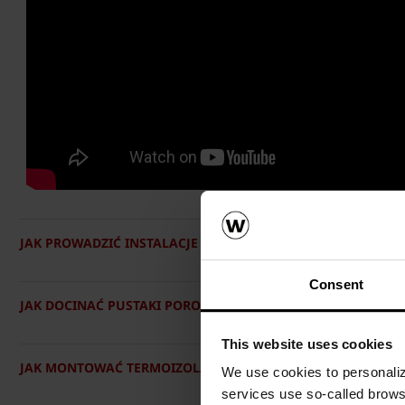
JAK PROWADZIĆ INSTALACJE I WIERCIĆ OTWORY W ŚCIANA
Consent
JAK DOCINAĆ PUSTAKI POROTHERM?
This website uses cookies
JAK MONTOWAĆ TERMOIZOLACJĘ NA ŚCIANIE POROTHERM?
We use cookies to personalize
services use so-called brow