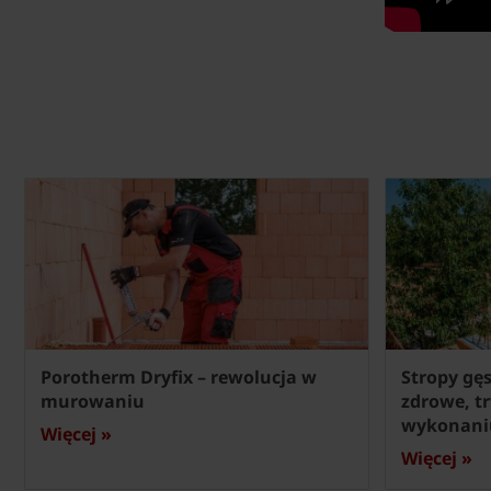
Porotherm Dryfix – rewolucja w
Stropy gę
murowaniu
zdrowe, t
wykonani
Więcej »
Więcej »