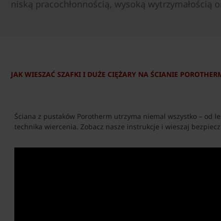
niską pracochłonnością, wysoką wytrzymałością o
JAK WIESZAĆ SZAFKI I DUŻE CIĘŻARY NA ŚCIANIE POROTHER
Ściana z pustaków Porotherm utrzyma niemal wszystko – od l
technika wiercenia. Zobacz nasze instrukcje i wieszaj bezpiecz