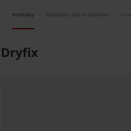
a
Produkty
Narzędzia i pliki do pobrania
O na
Dryfix