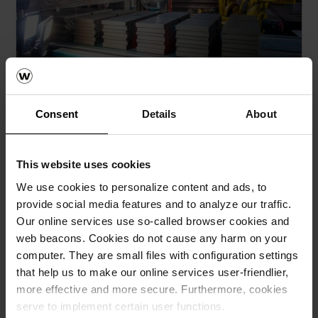
Consent
Details
About
Pustaki Porotherm fabryka Olesnica
This website uses cookies
jpg, 1 MB
We use cookies to personalize content and ads, to
provide social media features and to analyze our traffic.
Our online services use so-called browser cookies and
web beacons. Cookies do not cause any harm on your
computer. They are small files with configuration settings
that help us to make our online services user-friendlier,
more effective and more secure. Furthermore, cookies
serve to implement certain user functions.