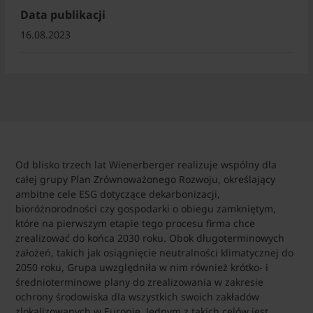
Data publikacji
16.08.2023
Od blisko trzech lat Wienerberger realizuje wspólny dla
całej grupy Plan Zrównoważonego Rozwoju, określający
ambitne cele ESG dotyczące dekarbonizacji,
bioróżnorodności czy gospodarki o obiegu zamkniętym,
które na pierwszym etapie tego procesu firma chce
zrealizować do końca 2030 roku. Obok długoterminowych
założeń, takich jak osiągnięcie neutralności klimatycznej do
2050 roku, Grupa uwzględniła w nim również krótko- i
średnioterminowe plany do zrealizowania w zakresie
ochrony środowiska dla wszystkich swoich zakładów
zlokalizowanych w Europie. Jednym z takich celów jest