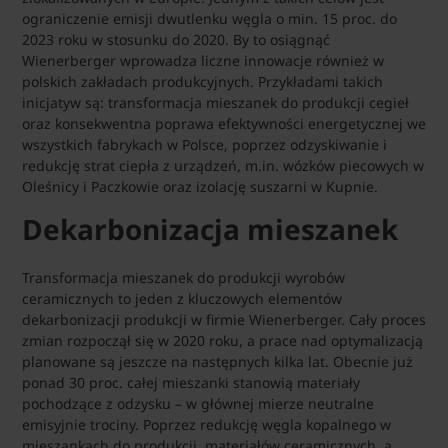
ograniczenie emisji dwutlenku węgla o min. 15 proc. do
2023 roku w stosunku do 2020. By to osiągnąć
Wienerberger wprowadza liczne innowacje również w
polskich zakładach produkcyjnych. Przykładami takich
inicjatyw są: transformacja mieszanek do produkcji cegieł
oraz konsekwentna poprawa efektywności energetycznej we
wszystkich fabrykach w Polsce, poprzez odzyskiwanie i
redukcję strat ciepła z urządzeń, m.in. wózków piecowych w
Oleśnicy i Paczkowie oraz izolację suszarni w Kupnie.
Dekarbonizacja mieszanek
Transformacja mieszanek do produkcji wyrobów
ceramicznych to jeden z kluczowych elementów
dekarbonizacji produkcji w firmie Wienerberger. Cały proces
zmian rozpoczął się w 2020 roku, a prace nad optymalizacją
planowane są jeszcze na następnych kilka lat. Obecnie już
ponad 30 proc. całej mieszanki stanowią materiały
pochodzące z odzysku – w głównej mierze neutralne
emisyjnie trociny. Poprzez redukcję węgla kopalnego w
mieszankach do produkcji materiałów ceramicznych, a