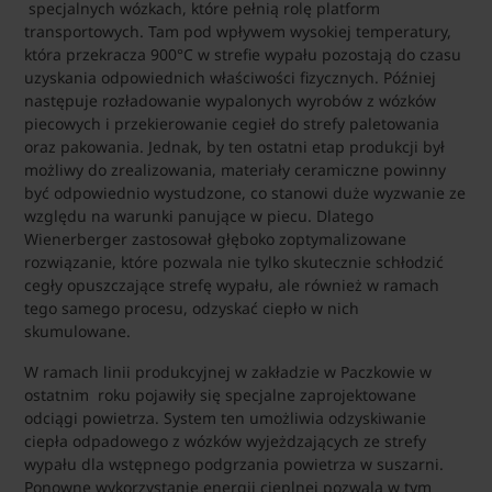
specjalnych wózkach, które pełnią rolę platform
transportowych. Tam pod wpływem wysokiej temperatury,
która przekracza 900°C w strefie wypału pozostają do czasu
uzyskania odpowiednich właściwości fizycznych. Później
następuje rozładowanie wypalonych wyrobów z wózków
piecowych i przekierowanie cegieł do strefy paletowania
oraz pakowania. Jednak, by ten ostatni etap produkcji był
możliwy do zrealizowania, materiały ceramiczne powinny
być odpowiednio wystudzone, co stanowi duże wyzwanie ze
względu na warunki panujące w piecu. Dlatego
Wienerberger zastosował głęboko zoptymalizowane
rozwiązanie, które pozwala nie tylko skutecznie schłodzić
cegły opuszczające strefę wypału, ale również w ramach
tego samego procesu, odzyskać ciepło w nich
skumulowane.
W ramach linii produkcyjnej w zakładzie w Paczkowie w
ostatnim roku pojawiły się specjalne zaprojektowane
odciągi powietrza. System ten umożliwia odzyskiwanie
ciepła odpadowego z wózków wyjeżdzających ze strefy
wypału dla wstępnego podgrzania powietrza w suszarni.
Ponowne wykorzystanie energii cieplnej pozwala w tym