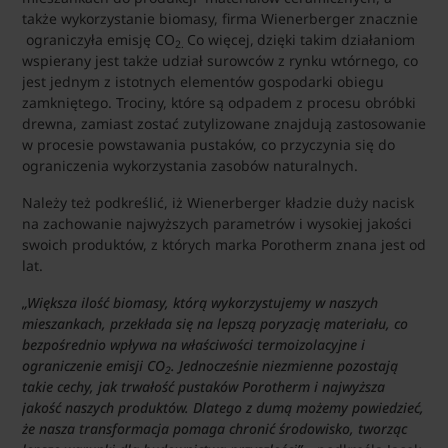
także wykorzystanie biomasy, firma Wienerberger znacznie
ograniczyła emisję CO
Co więcej,
dzięki takim działaniom
2.
wspierany jest także udział surowców z rynku wtórnego, co
jest jednym z istotnych elementów gospodarki obiegu
zamkniętego. Trociny, które są odpadem z procesu obróbki
drewna, zamiast zostać zutylizowane znajdują zastosowanie
w procesie powstawania pustaków, co przyczynia się do
ograniczenia wykorzystania zasobów naturalnych.
Należy też podkreślić, iż Wienerberger kładzie duży nacisk
na zachowanie najwyższych parametrów i wysokiej jakości
swoich produktów, z których marka Porotherm znana jest od
lat.
„Większa ilość biomasy, którą wykorzystujemy w naszych
mieszankach, przekłada się na lepszą poryzację materiału, co
bezpośrednio wpływa na właściwości termoizolacyjne i
ograniczenie emisji CO
. Jednocześnie niezmienne pozostają
2
takie cechy, jak trwałość pustaków Porotherm i najwyższa
jakość naszych produktów. Dlatego z dumą możemy powiedzieć,
że nasza transformacja pomaga chronić środowisko, tworząc