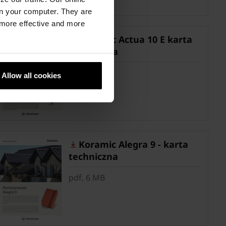
n your computer. They are
, more effective and more
Koramic Actua 10 E karta
techniczna
pdf, 4 MB
Allow all cookies
Koramic Alegra 9 - karta
techniczna
pdf, 6 MB