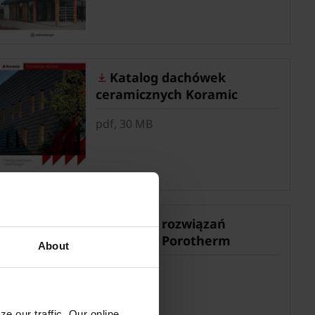
Katalog dachówek
ceramicznych Koramic
pdf, 30 MB
Katalog rozwiązań
ściennych Porotherm
About
pdf, 29 MB
e our traffic. Our online