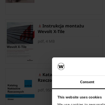
Instrukcja montażu
Wevolt X-Tile
pdf, 4 MB
Katalog Nakładów
Rzeczowych K-30
Consent
pdf, 955 KB
This website uses cookies
We use cookies to personalize