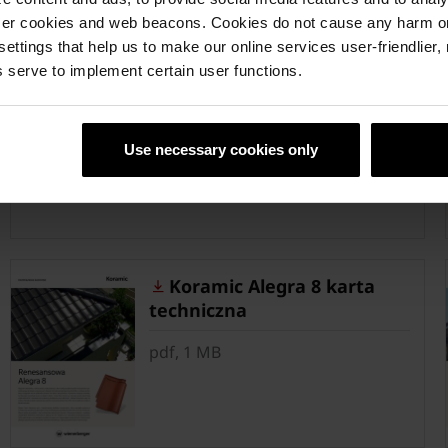
ser cookies and web beacons. Cookies do not cause any harm o
 settings that help us to make our online services user-friendlier
 serve to implement certain user functions.
Koramic - Nowoczesna
elewacja z dachówki
ceramicznej
Use necessary cookies only
pdf, 3 MB
Koramic Alegra 8 karta
techniczna
pdf, 1 MB