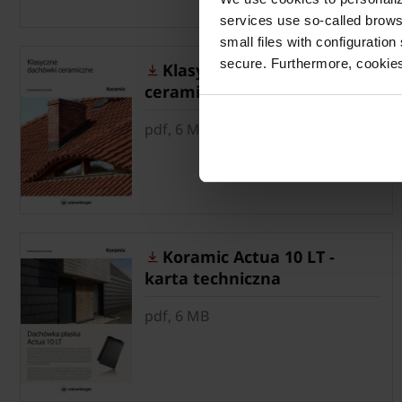
services use so-called brow
small files with configuration
secure. Furthermore, cookies
Klasyczne dachówki
ceramiczne - minikatalog
pdf, 6 MB
Koramic Actua 10 LT -
karta techniczna
pdf, 6 MB