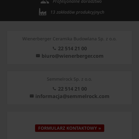
Profesjonalne doradztwo
13 zakładów produkcyjnych
Wienerberger Ceramika Budowlana Sp. z o.o.
22 514 21 00
biuro@wienerberger.com
Semmelrock Sp. z o.o.
22 514 21 00
informacja@semmelrock.com
FORMULARZ KONTAKTOWY »