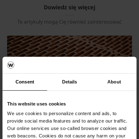
Dowiedz się więcej
Te artykuły mogą Cię również zainteresować
Consent
Details
About
This website uses cookies
Jedyny oryginalny, pustak ceramiczny
Porotherm
We use cookies to personalize content and ads, to
provide social media features and to analyze our traffic.
Więcej »
Our online services use so-called browser cookies and
web beacons. Cookies do not cause any harm on your