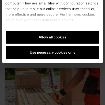
computer. They are small files with configuration settings
that help us to make our online services user-friendlier,
more effective and more secure. Furthermore, cookies
serve to implement certain user functions.
Allow all cookies
Porotherm Dryfix – rewolucja w murowaniu
Use necessary cookies only
Więcej »